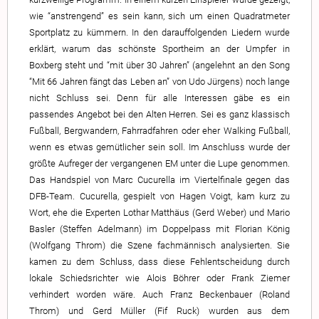
wie “anstrengend” es sein kann, sich um einen Quadratmeter
Sportplatz zu kümmern. In den darauffolgenden Liedern wurde
erklärt, warum das schönste Sportheim an der Umpfer in
Boxberg steht und “mit über 30 Jahren” (angelehnt an den Song
“Mit 66 Jahren fängt das Leben an” von Udo Jürgens) noch lange
nicht Schluss sei. Denn für alle Interessen gäbe es ein
passendes Angebot bei den Alten Herren. Sei es ganz klassisch
Fußball, Bergwandern, Fahrradfahren oder eher Walking Fußball,
wenn es etwas gemütlicher sein soll. Im Anschluss wurde der
größte Aufreger der vergangenen EM unter die Lupe genommen.
Das Handspiel von Marc Cucurella im Viertelfinale gegen das
DFB-Team. Cucurella, gespielt von Hagen Voigt, kam kurz zu
Wort, ehe die Experten Lothar Matthäus (Gerd Weber) und Mario
Basler (Steffen Adelmann) im Doppelpass mit Florian König
(Wolfgang Throm) die Szene fachmännisch analysierten. Sie
kamen zu dem Schluss, dass diese Fehlentscheidung durch
lokale Schiedsrichter wie Alois Böhrer oder Frank Ziemer
verhindert worden wäre. Auch Franz Beckenbauer (Roland
Throm) und Gerd Müller (Fif Ruck) wurden aus dem