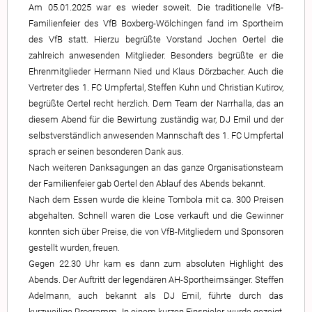
Am 05.01.2025 war es wieder soweit. Die traditionelle VfB-
Familienfeier des VfB Boxberg-Wölchingen fand im Sportheim
des VfB statt. Hierzu begrüßte Vorstand Jochen Oertel die
zahlreich anwesenden Mitglieder. Besonders begrüßte er die
Ehrenmitglieder Hermann Nied und Klaus Dörzbacher. Auch die
Vertreter des 1. FC Umpfertal, Steffen Kuhn und Christian Kutirov,
begrüßte Oertel recht herzlich. Dem Team der Narrhalla, das an
diesem Abend für die Bewirtung zuständig war, DJ Emil und der
selbstverständlich anwesenden Mannschaft des 1. FC Umpfertal
sprach er seinen besonderen Dank aus.
Nach weiteren Danksagungen an das ganze Organisationsteam
der Familienfeier gab Oertel den Ablauf des Abends bekannt.
Nach dem Essen wurde die kleine Tombola mit ca. 300 Preisen
abgehalten. Schnell waren die Lose verkauft und die Gewinner
konnten sich über Preise, die von VfB-Mitgliedern und Sponsoren
gestellt wurden, freuen.
Gegen 22.30 Uhr kam es dann zum absoluten Highlight des
Abends. Der Auftritt der legendären AH-Sportheimsänger. Steffen
Adelmann, auch bekannt als DJ Emil, führte durch das
kurzweilige Programm. In einem kurzen Einspieler wurde gezeigt,