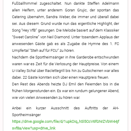
Fußballhimmel zugeschaltet. Nun dankte Steffen Adelmann
allen Helfern, unter anderem Goran Grujic, der spontan das
Catering übernahm, Sandra Weber, die immer und überall dabei
sei. Aus diesem Grund wurde nun das eigentliche Highlight, der
Song “Hey VfB” gesungen. Die Melodie basiert auf dem Klassiker
“Sweet Caroline” von Neil Diamond. Unter tosendem Applaus der
anwesenden Gäste gab es als Zugabe die Hymne des 1. FC
Umpfertal “Steh auf für FCU” zu hören.
Nachdem die Sportheimsänger in ihre Garderobe entschwunden
waren war es Zeit für die Verlosung der Hauptpreise. Von einem
U-Valley Schal über Raclettegrill bis hin zu Gutscheinen war alles
dabei. 22 Gäste konnten sich über einen Hauptpreis freuen.
Den Rest des Abends heizte DJ Emil den Feiernden bis in die
frühen Morgenstunden ein. Es war ein rundum gelungener Abend,
wie von vielen Anwesenden zu hören war.
Anbei ein kurzer Ausschnitt des Auftritts der AH-
Sportheimsänger
https://drive.google.com/file/d/1upkOiq_hSl5CcV6fGNrZVbW44jf
svf8a/view?usp=drive_link